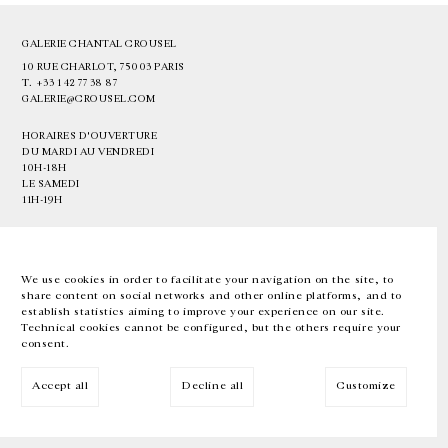
GALERIE CHANTAL CROUSEL
10 RUE CHARLOT, 75003 PARIS
T.
+33 1 42 77 38 87
GALERIE@CROUSEL.COM
HORAIRES D'OUVERTURE
DU MARDI AU VENDREDI
10H-18H
LE SAMEDI
11H-19H
LES ESPACES DE LA GALERIE SERONT FERMÉS À PARTIR DU 23 JUILLET
JUSQU'AU 4 SEPTEMBRE INCLUS
We use cookies in order to facilitate your navigation on the site, to
share content on social networks and other online platforms, and to
Facebook
Instagram
EN
FR
中文
establish statistics aiming to improve your experience on our site.
Technical cookies cannot be configured, but the others require your
consent.
Inscrivez-vous à notre newsletter
Accept all
Decline all
Customize
© Galerie Chantal Crousel 2026
Mentions légales
Cookies