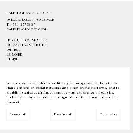
GALERIE CHANTAL CROUSEL
10 RUE CHARLOT, 75003 PARIS
T.
+33 1 42 77 38 87
GALERIE@CROUSEL.COM
HORAIRES D'OUVERTURE
DU MARDI AU VENDREDI
10H-18H
LE SAMEDI
11H-19H
LES ESPACES DE LA GALERIE SERONT FERMÉS À PARTIR DU 23 JUILLET
JUSQU'AU 4 SEPTEMBRE INCLUS
We use cookies in order to facilitate your navigation on the site, to
share content on social networks and other online platforms, and to
Facebook
Instagram
EN
FR
中文
establish statistics aiming to improve your experience on our site.
Technical cookies cannot be configured, but the others require your
consent.
Inscrivez-vous à notre newsletter
Accept all
Decline all
Customize
© Galerie Chantal Crousel 2026
Mentions légales
Cookies