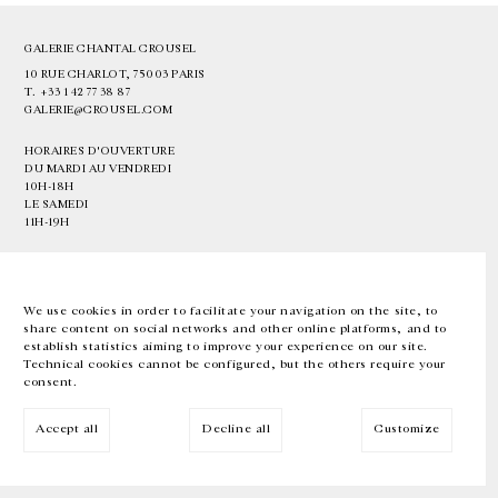
GALERIE CHANTAL CROUSEL
10 RUE CHARLOT, 75003 PARIS
T.
+33 1 42 77 38 87
GALERIE@CROUSEL.COM
HORAIRES D'OUVERTURE
DU MARDI AU VENDREDI
10H-18H
LE SAMEDI
11H-19H
LES ESPACES DE LA GALERIE SERONT FERMÉS À PARTIR DU 23 JUILLET
JUSQU'AU 4 SEPTEMBRE INCLUS
We use cookies in order to facilitate your navigation on the site, to
share content on social networks and other online platforms, and to
Facebook
Instagram
EN
FR
中文
establish statistics aiming to improve your experience on our site.
Technical cookies cannot be configured, but the others require your
consent.
Inscrivez-vous à notre newsletter
Accept all
Decline all
Customize
© Galerie Chantal Crousel 2026
Mentions légales
Cookies