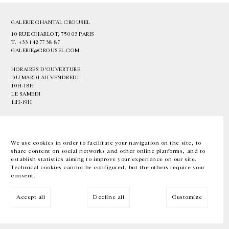
GALERIE CHANTAL CROUSEL
10 RUE CHARLOT, 75003 PARIS
T.
+33 1 42 77 38 87
GALERIE@CROUSEL.COM
HORAIRES D'OUVERTURE
DU MARDI AU VENDREDI
10H-18H
LE SAMEDI
11H-19H
LES ESPACES DE LA GALERIE SERONT FERMÉS À PARTIR DU 23 JUILLET
JUSQU'AU 4 SEPTEMBRE INCLUS
We use cookies in order to facilitate your navigation on the site, to
share content on social networks and other online platforms, and to
Facebook
Instagram
EN
FR
中文
establish statistics aiming to improve your experience on our site.
Technical cookies cannot be configured, but the others require your
consent.
Inscrivez-vous à notre newsletter
Accept all
Decline all
Customize
© Galerie Chantal Crousel 2026
Mentions légales
Cookies