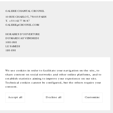
GALERIE CHANTAL CROUSEL
10 RUE CHARLOT, 75003 PARIS
T.
+33 1 42 77 38 87
GALERIE@CROUSEL.COM
HORAIRES D'OUVERTURE
DU MARDI AU VENDREDI
10H-18H
LE SAMEDI
11H-19H
LES ESPACES DE LA GALERIE SERONT FERMÉS À PARTIR DU 23 JUILLET
JUSQU'AU 4 SEPTEMBRE INCLUS
We use cookies in order to facilitate your navigation on the site, to
share content on social networks and other online platforms, and to
Facebook
Instagram
EN
FR
中文
establish statistics aiming to improve your experience on our site.
Technical cookies cannot be configured, but the others require your
consent.
Inscrivez-vous à notre newsletter
Accept all
Decline all
Customize
© Galerie Chantal Crousel 2026
Mentions légales
Cookies