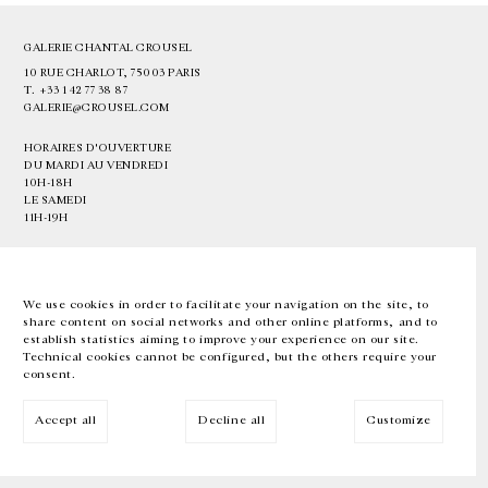
GALERIE CHANTAL CROUSEL
10 RUE CHARLOT, 75003 PARIS
T.
+33 1 42 77 38 87
GALERIE@CROUSEL.COM
HORAIRES D'OUVERTURE
DU MARDI AU VENDREDI
10H-18H
LE SAMEDI
11H-19H
LES ESPACES DE LA GALERIE SERONT FERMÉS À PARTIR DU 23 JUILLET
JUSQU'AU 4 SEPTEMBRE INCLUS
We use cookies in order to facilitate your navigation on the site, to
share content on social networks and other online platforms, and to
Facebook
Instagram
EN
FR
中文
establish statistics aiming to improve your experience on our site.
Technical cookies cannot be configured, but the others require your
consent.
Inscrivez-vous à notre newsletter
Accept all
Decline all
Customize
© Galerie Chantal Crousel 2026
Mentions légales
Cookies