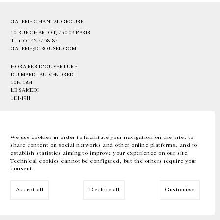
GALERIE CHANTAL CROUSEL
10 RUE CHARLOT, 75003 PARIS
T.
+33 1 42 77 38 87
GALERIE@CROUSEL.COM
HORAIRES D'OUVERTURE
DU MARDI AU VENDREDI
10H-18H
LE SAMEDI
11H-19H
LES ESPACES DE LA GALERIE SERONT FERMÉS À PARTIR DU 23 JUILLET
JUSQU'AU 4 SEPTEMBRE INCLUS
We use cookies in order to facilitate your navigation on the site, to
share content on social networks and other online platforms, and to
Facebook
Instagram
EN
FR
中文
establish statistics aiming to improve your experience on our site.
Technical cookies cannot be configured, but the others require your
consent.
Inscrivez-vous à notre newsletter
Accept all
Decline all
Customize
© Galerie Chantal Crousel 2026
Mentions légales
Cookies