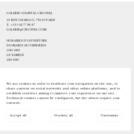
GALERIE CHANTAL CROUSEL
10 RUE CHARLOT, 75003 PARIS
T.
+33 1 42 77 38 87
GALERIE@CROUSEL.COM
HORAIRES D'OUVERTURE
DU MARDI AU VENDREDI
10H-18H
LE SAMEDI
11H-19H
LES ESPACES DE LA GALERIE SERONT FERMÉS À PARTIR DU 23 JUILLET
JUSQU'AU 4 SEPTEMBRE INCLUS
We use cookies in order to facilitate your navigation on the site, to
share content on social networks and other online platforms, and to
Facebook
Instagram
EN
FR
中文
establish statistics aiming to improve your experience on our site.
Technical cookies cannot be configured, but the others require your
consent.
Inscrivez-vous à notre newsletter
Accept all
Decline all
Customize
© Galerie Chantal Crousel 2026
Mentions légales
Cookies