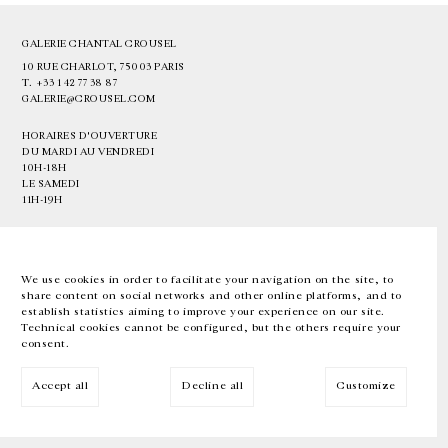
GALERIE CHANTAL CROUSEL
10 RUE CHARLOT, 75003 PARIS
T.
+33 1 42 77 38 87
GALERIE@CROUSEL.COM
HORAIRES D'OUVERTURE
DU MARDI AU VENDREDI
10H-18H
LE SAMEDI
11H-19H
LES ESPACES DE LA GALERIE SERONT FERMÉS À PARTIR DU 23 JUILLET
JUSQU'AU 4 SEPTEMBRE INCLUS
We use cookies in order to facilitate your navigation on the site, to
share content on social networks and other online platforms, and to
Facebook
Instagram
EN
FR
中文
establish statistics aiming to improve your experience on our site.
Technical cookies cannot be configured, but the others require your
consent.
Inscrivez-vous à notre newsletter
Accept all
Decline all
Customize
© Galerie Chantal Crousel 2026
Mentions légales
Cookies