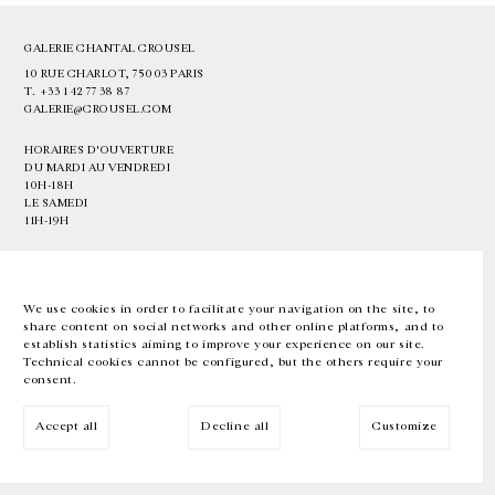
GALERIE CHANTAL CROUSEL
10 RUE CHARLOT, 75003 PARIS
T.
+33 1 42 77 38 87
GALERIE@CROUSEL.COM
HORAIRES D'OUVERTURE
DU MARDI AU VENDREDI
10H-18H
LE SAMEDI
11H-19H
LES ESPACES DE LA GALERIE SERONT FERMÉS À PARTIR DU 23 JUILLET
JUSQU'AU 4 SEPTEMBRE INCLUS
We use cookies in order to facilitate your navigation on the site, to
share content on social networks and other online platforms, and to
Facebook
Instagram
EN
FR
中文
establish statistics aiming to improve your experience on our site.
Technical cookies cannot be configured, but the others require your
consent.
Inscrivez-vous à notre newsletter
Accept all
Decline all
Customize
© Galerie Chantal Crousel 2026
Mentions légales
Cookies