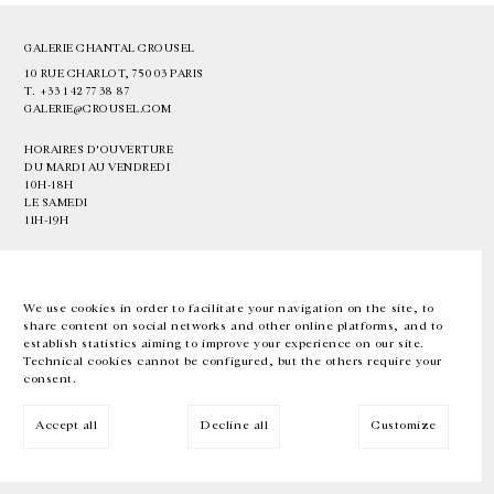
GALERIE CHANTAL CROUSEL
10 RUE CHARLOT, 75003 PARIS
T.
+33 1 42 77 38 87
GALERIE@CROUSEL.COM
HORAIRES D'OUVERTURE
DU MARDI AU VENDREDI
10H-18H
LE SAMEDI
11H-19H
LES ESPACES DE LA GALERIE SERONT FERMÉS À PARTIR DU 23 JUILLET
JUSQU'AU 4 SEPTEMBRE INCLUS
We use cookies in order to facilitate your navigation on the site, to
share content on social networks and other online platforms, and to
Facebook
Instagram
EN
FR
中文
establish statistics aiming to improve your experience on our site.
Technical cookies cannot be configured, but the others require your
consent.
Inscrivez-vous à notre newsletter
Accept all
Decline all
Customize
© Galerie Chantal Crousel 2026
Mentions légales
Cookies