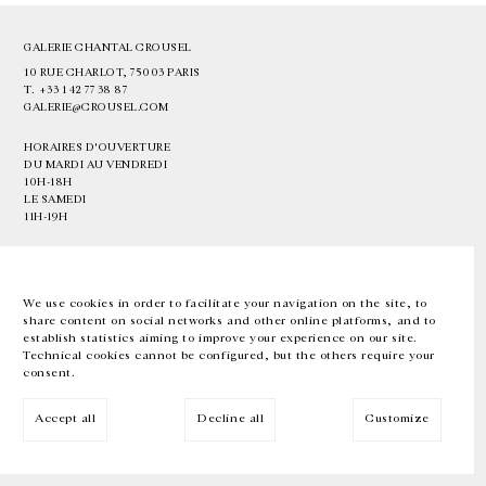
GALERIE CHANTAL CROUSEL
10 RUE CHARLOT, 75003 PARIS
T.
+33 1 42 77 38 87
GALERIE@CROUSEL.COM
HORAIRES D'OUVERTURE
DU MARDI AU VENDREDI
10H-18H
LE SAMEDI
11H-19H
LES ESPACES DE LA GALERIE SERONT FERMÉS À PARTIR DU 23 JUILLET
JUSQU'AU 4 SEPTEMBRE INCLUS
We use cookies in order to facilitate your navigation on the site, to
share content on social networks and other online platforms, and to
Facebook
Instagram
EN
FR
中文
establish statistics aiming to improve your experience on our site.
Technical cookies cannot be configured, but the others require your
consent.
Inscrivez-vous à notre newsletter
Accept all
Decline all
Customize
© Galerie Chantal Crousel 2026
Mentions légales
Cookies