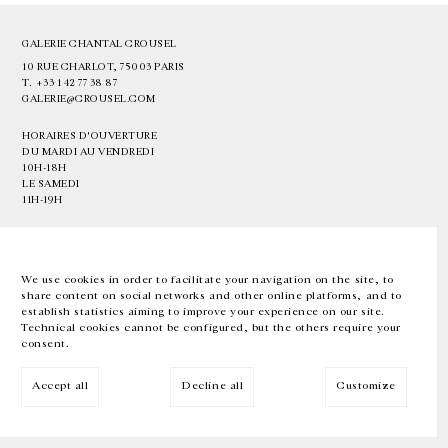
GALERIE CHANTAL CROUSEL
10 RUE CHARLOT, 75003 PARIS
T.
+33 1 42 77 38 87
GALERIE@CROUSEL.COM
HORAIRES D'OUVERTURE
DU MARDI AU VENDREDI
10H-18H
LE SAMEDI
11H-19H
LES ESPACES DE LA GALERIE SERONT FERMÉS À PARTIR DU 23 JUILLET
JUSQU'AU 4 SEPTEMBRE INCLUS
We use cookies in order to facilitate your navigation on the site, to
share content on social networks and other online platforms, and to
Facebook
Instagram
EN
FR
中文
establish statistics aiming to improve your experience on our site.
Technical cookies cannot be configured, but the others require your
consent.
Inscrivez-vous à notre newsletter
Accept all
Decline all
Customize
© Galerie Chantal Crousel 2026
Mentions légales
Cookies