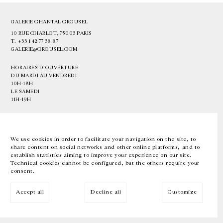
GALERIE CHANTAL CROUSEL
10 RUE CHARLOT, 75003 PARIS
T.
+33 1 42 77 38 87
GALERIE@CROUSEL.COM
HORAIRES D'OUVERTURE
DU MARDI AU VENDREDI
10H-18H
LE SAMEDI
11H-19H
LES ESPACES DE LA GALERIE SERONT FERMÉS À PARTIR DU 23 JUILLET
JUSQU'AU 4 SEPTEMBRE INCLUS
We use cookies in order to facilitate your navigation on the site, to
share content on social networks and other online platforms, and to
Facebook
Instagram
EN
FR
中文
establish statistics aiming to improve your experience on our site.
Technical cookies cannot be configured, but the others require your
consent.
Inscrivez-vous à notre newsletter
Accept all
Decline all
Customize
© Galerie Chantal Crousel 2026
Mentions légales
Cookies