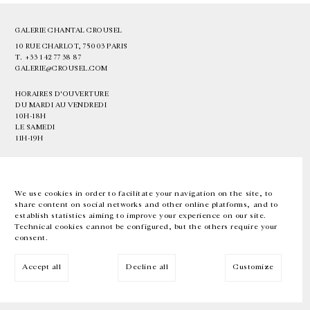
GALERIE CHANTAL CROUSEL
10 RUE CHARLOT, 75003 PARIS
T.
+33 1 42 77 38 87
GALERIE@CROUSEL.COM
HORAIRES D'OUVERTURE
DU MARDI AU VENDREDI
10H-18H
LE SAMEDI
11H-19H
LES ESPACES DE LA GALERIE SERONT FERMÉS À PARTIR DU 23 JUILLET
JUSQU'AU 4 SEPTEMBRE INCLUS
We use cookies in order to facilitate your navigation on the site, to
share content on social networks and other online platforms, and to
Facebook
Instagram
EN
FR
中文
establish statistics aiming to improve your experience on our site.
Technical cookies cannot be configured, but the others require your
consent.
Inscrivez-vous à notre newsletter
Accept all
Decline all
Customize
© Galerie Chantal Crousel 2026
Mentions légales
Cookies