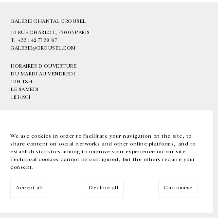
GALERIE CHANTAL CROUSEL
10 RUE CHARLOT, 75003 PARIS
T.
+33 1 42 77 38 87
GALERIE@CROUSEL.COM
HORAIRES D'OUVERTURE
DU MARDI AU VENDREDI
10H-18H
LE SAMEDI
11H-19H
LES ESPACES DE LA GALERIE SERONT FERMÉS À PARTIR DU 23 JUILLET
JUSQU'AU 4 SEPTEMBRE INCLUS
We use cookies in order to facilitate your navigation on the site, to
share content on social networks and other online platforms, and to
Facebook
Instagram
EN
FR
中文
establish statistics aiming to improve your experience on our site.
Technical cookies cannot be configured, but the others require your
consent.
Inscrivez-vous à notre newsletter
Accept all
Decline all
Customize
© Galerie Chantal Crousel 2026
Mentions légales
Cookies