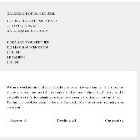
GALERIE CHANTAL CROUSEL
10 RUE CHARLOT, 75003 PARIS
T.
+33 1 42 77 38 87
GALERIE@CROUSEL.COM
HORAIRES D'OUVERTURE
DU MARDI AU VENDREDI
10H-18H
LE SAMEDI
11H-19H
LES ESPACES DE LA GALERIE SERONT FERMÉS À PARTIR DU 23 JUILLET
JUSQU'AU 4 SEPTEMBRE INCLUS
We use cookies in order to facilitate your navigation on the site, to
share content on social networks and other online platforms, and to
Facebook
Instagram
EN
FR
中文
establish statistics aiming to improve your experience on our site.
Technical cookies cannot be configured, but the others require your
consent.
Inscrivez-vous à notre newsletter
Accept all
Decline all
Customize
© Galerie Chantal Crousel 2026
Mentions légales
Cookies