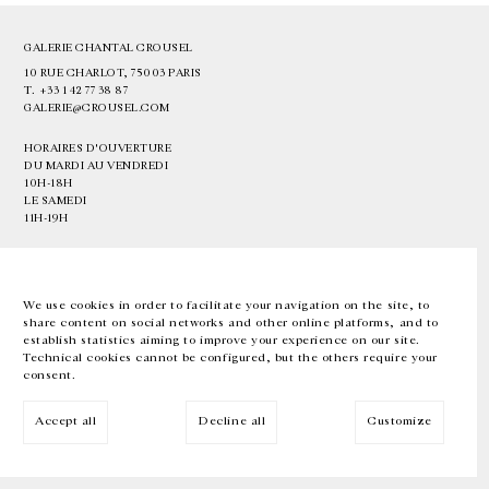
GALERIE CHANTAL CROUSEL
10 RUE CHARLOT, 75003 PARIS
T.
+33 1 42 77 38 87
GALERIE@CROUSEL.COM
HORAIRES D'OUVERTURE
DU MARDI AU VENDREDI
10H-18H
LE SAMEDI
11H-19H
LES ESPACES DE LA GALERIE SERONT FERMÉS À PARTIR DU 23 JUILLET
JUSQU'AU 4 SEPTEMBRE INCLUS
We use cookies in order to facilitate your navigation on the site, to
share content on social networks and other online platforms, and to
Facebook
Instagram
EN
FR
中文
establish statistics aiming to improve your experience on our site.
Technical cookies cannot be configured, but the others require your
consent.
Inscrivez-vous à notre newsletter
Accept all
Decline all
Customize
© Galerie Chantal Crousel 2026
Mentions légales
Cookies