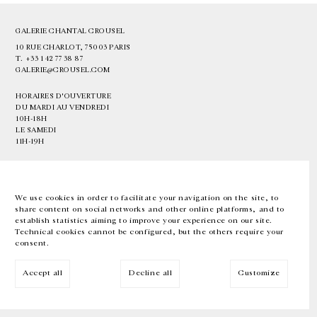
GALERIE CHANTAL CROUSEL
10 RUE CHARLOT, 75003 PARIS
T.
+33 1 42 77 38 87
GALERIE@CROUSEL.COM
HORAIRES D'OUVERTURE
DU MARDI AU VENDREDI
10H-18H
LE SAMEDI
11H-19H
LES ESPACES DE LA GALERIE SERONT FERMÉS À PARTIR DU 23 JUILLET
JUSQU'AU 4 SEPTEMBRE INCLUS
We use cookies in order to facilitate your navigation on the site, to
share content on social networks and other online platforms, and to
Facebook
Instagram
EN
FR
中文
establish statistics aiming to improve your experience on our site.
Technical cookies cannot be configured, but the others require your
consent.
Inscrivez-vous à notre newsletter
Accept all
Decline all
Customize
© Galerie Chantal Crousel 2026
Mentions légales
Cookies