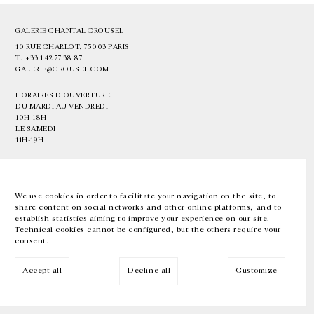
GALERIE CHANTAL CROUSEL
10 RUE CHARLOT, 75003 PARIS
T.
+33 1 42 77 38 87
GALERIE@CROUSEL.COM
HORAIRES D'OUVERTURE
DU MARDI AU VENDREDI
10H-18H
LE SAMEDI
11H-19H
LES ESPACES DE LA GALERIE SERONT FERMÉS À PARTIR DU 23 JUILLET
JUSQU'AU 4 SEPTEMBRE INCLUS
We use cookies in order to facilitate your navigation on the site, to
share content on social networks and other online platforms, and to
Facebook
Instagram
EN
FR
中文
establish statistics aiming to improve your experience on our site.
Technical cookies cannot be configured, but the others require your
consent.
Inscrivez-vous à notre newsletter
Accept all
Decline all
Customize
© Galerie Chantal Crousel 2026
Mentions légales
Cookies