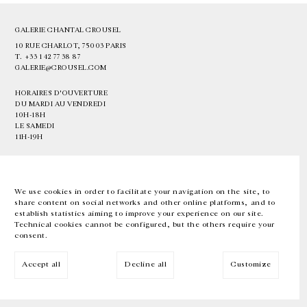
GALERIE CHANTAL CROUSEL
10 RUE CHARLOT, 75003 PARIS
T.
+33 1 42 77 38 87
GALERIE@CROUSEL.COM
HORAIRES D'OUVERTURE
DU MARDI AU VENDREDI
10H-18H
LE SAMEDI
11H-19H
LES ESPACES DE LA GALERIE SERONT FERMÉS À PARTIR DU 23 JUILLET
JUSQU'AU 4 SEPTEMBRE INCLUS
We use cookies in order to facilitate your navigation on the site, to
share content on social networks and other online platforms, and to
Facebook
Instagram
EN
FR
中文
establish statistics aiming to improve your experience on our site.
Technical cookies cannot be configured, but the others require your
consent.
Inscrivez-vous à notre newsletter
Accept all
Decline all
Customize
© Galerie Chantal Crousel 2026
Mentions légales
Cookies