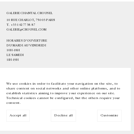
GALERIE CHANTAL CROUSEL
10 RUE CHARLOT, 75003 PARIS
T.
+33 1 42 77 38 87
GALERIE@CROUSEL.COM
HORAIRES D'OUVERTURE
DU MARDI AU VENDREDI
10H-18H
LE SAMEDI
11H-19H
LES ESPACES DE LA GALERIE SERONT FERMÉS À PARTIR DU 23 JUILLET
JUSQU'AU 4 SEPTEMBRE INCLUS
We use cookies in order to facilitate your navigation on the site, to
share content on social networks and other online platforms, and to
Facebook
Instagram
EN
FR
中文
establish statistics aiming to improve your experience on our site.
Technical cookies cannot be configured, but the others require your
consent.
Inscrivez-vous à notre newsletter
Accept all
Decline all
Customize
© Galerie Chantal Crousel 2026
Mentions légales
Cookies