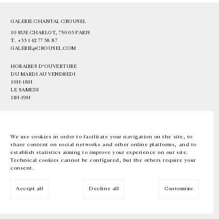
GALERIE CHANTAL CROUSEL
10 RUE CHARLOT, 75003 PARIS
T.
+33 1 42 77 38 87
GALERIE@CROUSEL.COM
HORAIRES D'OUVERTURE
DU MARDI AU VENDREDI
10H-18H
LE SAMEDI
11H-19H
LES ESPACES DE LA GALERIE SERONT FERMÉS À PARTIR DU 23 JUILLET
JUSQU'AU 4 SEPTEMBRE INCLUS
We use cookies in order to facilitate your navigation on the site, to
share content on social networks and other online platforms, and to
Facebook
Instagram
EN
FR
中文
establish statistics aiming to improve your experience on our site.
Technical cookies cannot be configured, but the others require your
consent.
Inscrivez-vous à notre newsletter
Accept all
Decline all
Customize
© Galerie Chantal Crousel 2026
Mentions légales
Cookies