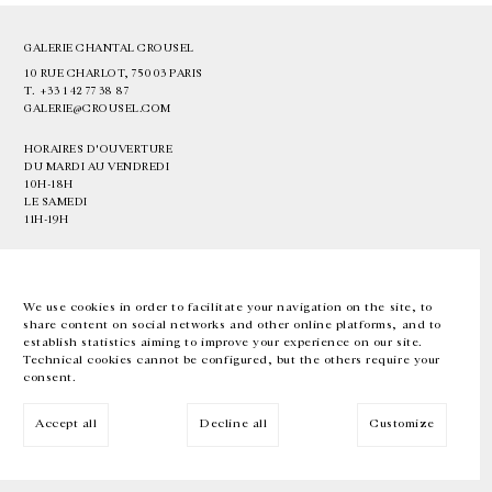
GALERIE CHANTAL CROUSEL
10 RUE CHARLOT, 75003 PARIS
T.
+33 1 42 77 38 87
GALERIE@CROUSEL.COM
HORAIRES D'OUVERTURE
DU MARDI AU VENDREDI
10H-18H
LE SAMEDI
11H-19H
LES ESPACES DE LA GALERIE SERONT FERMÉS À PARTIR DU 23 JUILLET
JUSQU'AU 4 SEPTEMBRE INCLUS
We use cookies in order to facilitate your navigation on the site, to
share content on social networks and other online platforms, and to
Facebook
Instagram
EN
FR
中文
establish statistics aiming to improve your experience on our site.
Technical cookies cannot be configured, but the others require your
consent.
Inscrivez-vous à notre newsletter
Accept all
Decline all
Customize
© Galerie Chantal Crousel 2026
Mentions légales
Cookies