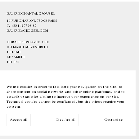
GALERIE CHANTAL CROUSEL
10 RUE CHARLOT, 75003 PARIS
T.
+33 1 42 77 38 87
GALERIE@CROUSEL.COM
HORAIRES D'OUVERTURE
DU MARDI AU VENDREDI
10H-18H
LE SAMEDI
11H-19H
LES ESPACES DE LA GALERIE SERONT FERMÉS À PARTIR DU 23 JUILLET
JUSQU'AU 4 SEPTEMBRE INCLUS
We use cookies in order to facilitate your navigation on the site, to
share content on social networks and other online platforms, and to
Facebook
Instagram
EN
FR
中文
establish statistics aiming to improve your experience on our site.
Technical cookies cannot be configured, but the others require your
consent.
Inscrivez-vous à notre newsletter
Accept all
Decline all
Customize
© Galerie Chantal Crousel 2026
Mentions légales
Cookies