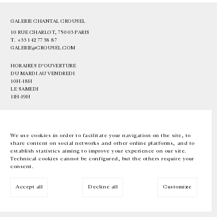
GALERIE CHANTAL CROUSEL
10 RUE CHARLOT, 75003 PARIS
T.
+33 1 42 77 38 87
GALERIE@CROUSEL.COM
HORAIRES D'OUVERTURE
DU MARDI AU VENDREDI
10H-18H
LE SAMEDI
11H-19H
LES ESPACES DE LA GALERIE SERONT FERMÉS À PARTIR DU 23 JUILLET
JUSQU'AU 4 SEPTEMBRE INCLUS
We use cookies in order to facilitate your navigation on the site, to
share content on social networks and other online platforms, and to
Facebook
Instagram
EN
FR
中文
establish statistics aiming to improve your experience on our site.
Technical cookies cannot be configured, but the others require your
consent.
Inscrivez-vous à notre newsletter
Accept all
Decline all
Customize
© Galerie Chantal Crousel 2026
Mentions légales
Cookies