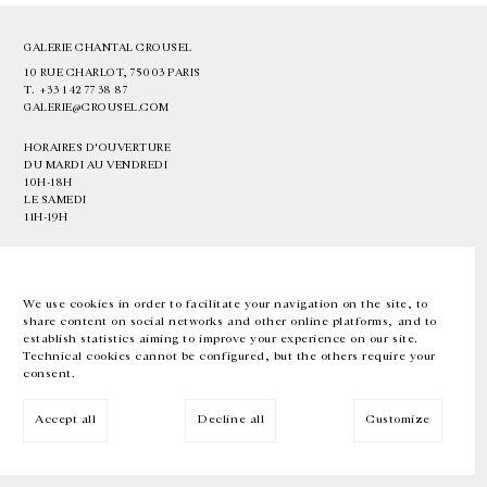
GALERIE CHANTAL CROUSEL
10 RUE CHARLOT, 75003 PARIS
T.
+33 1 42 77 38 87
GALERIE@CROUSEL.COM
HORAIRES D'OUVERTURE
DU MARDI AU VENDREDI
10H-18H
LE SAMEDI
11H-19H
LES ESPACES DE LA GALERIE SERONT FERMÉS À PARTIR DU 23 JUILLET
JUSQU'AU 4 SEPTEMBRE INCLUS
We use cookies in order to facilitate your navigation on the site, to
share content on social networks and other online platforms, and to
Facebook
Instagram
EN
FR
中文
establish statistics aiming to improve your experience on our site.
Technical cookies cannot be configured, but the others require your
consent.
Inscrivez-vous à notre newsletter
Accept all
Decline all
Customize
© Galerie Chantal Crousel 2026
Mentions légales
Cookies