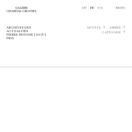
GALERIE
EN
FR
中文
MENU
CHANTAL CROUSEL
ARCHIVES DES
ARTISTE
ANNÉE
ACTUALITÉS
CATÉGORIE
PIERRE HUYGHE | 2015 |
PRIX