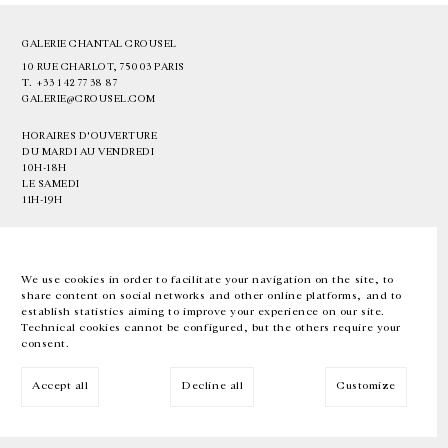
GALERIE CHANTAL CROUSEL
10 RUE CHARLOT, 75003 PARIS
T.
+33 1 42 77 38 87
GALERIE@CROUSEL.COM
HORAIRES D'OUVERTURE
DU MARDI AU VENDREDI
10H-18H
LE SAMEDI
11H-19H
LES ESPACES DE LA GALERIE SERONT FERMÉS À PARTIR DU 23 JUILLET
JUSQU'AU 4 SEPTEMBRE INCLUS
We use cookies in order to facilitate your navigation on the site, to
share content on social networks and other online platforms, and to
Facebook
Instagram
EN
FR
中文
establish statistics aiming to improve your experience on our site.
Technical cookies cannot be configured, but the others require your
consent.
Inscrivez-vous à notre newsletter
Accept all
Decline all
Customize
© Galerie Chantal Crousel 2026
Mentions légales
Cookies