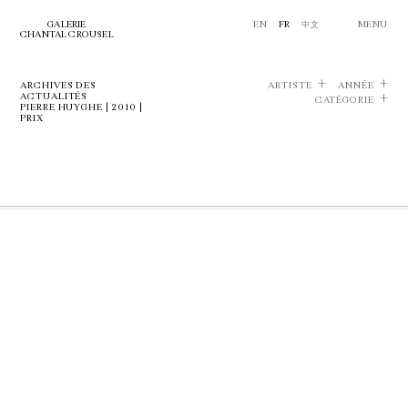
GALERIE
EN
FR
中文
MENU
CHANTAL CROUSEL
ARCHIVES DES
ARTISTE
ANNÉE
ACTUALITÉS
CATÉGORIE
PIERRE HUYGHE | 2010 |
PRIX