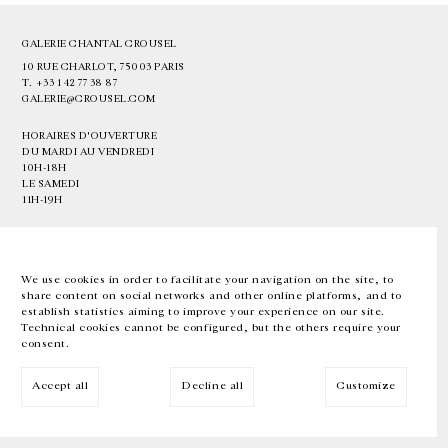
GALERIE CHANTAL CROUSEL
10 RUE CHARLOT, 75003 PARIS
T.
+33 1 42 77 38 87
GALERIE@CROUSEL.COM
HORAIRES D'OUVERTURE
DU MARDI AU VENDREDI
10H-18H
LE SAMEDI
11H-19H
LES ESPACES DE LA GALERIE SERONT FERMÉS À PARTIR DU 23 JUILLET
JUSQU'AU 4 SEPTEMBRE INCLUS
We use cookies in order to facilitate your navigation on the site, to
share content on social networks and other online platforms, and to
Facebook
Instagram
EN
FR
中文
establish statistics aiming to improve your experience on our site.
Technical cookies cannot be configured, but the others require your
consent.
Inscrivez-vous à notre newsletter
Accept all
Decline all
Customize
© Galerie Chantal Crousel 2026
Mentions légales
Cookies