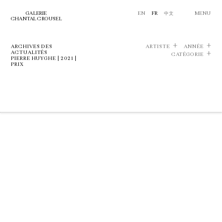
GALERIE
EN
FR
中文
MENU
CHANTAL CROUSEL
ARCHIVES DES
ARTISTE
ANNÉE
ACTUALITÉS
CATÉGORIE
PIERRE HUYGHE | 2021 |
PRIX