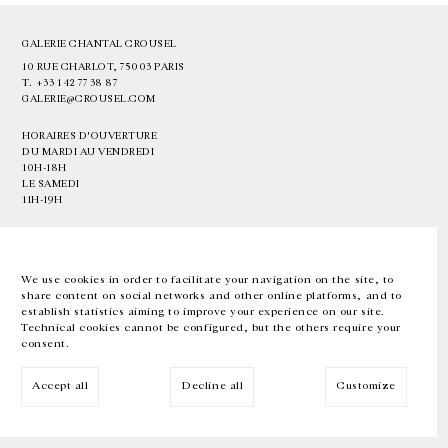
GALERIE CHANTAL CROUSEL
10 RUE CHARLOT, 75003 PARIS
T.
+33 1 42 77 38 87
GALERIE@CROUSEL.COM
HORAIRES D'OUVERTURE
DU MARDI AU VENDREDI
10H-18H
LE SAMEDI
11H-19H
LES ESPACES DE LA GALERIE SERONT FERMÉS À PARTIR DU 23 JUILLET
JUSQU'AU 4 SEPTEMBRE INCLUS
We use cookies in order to facilitate your navigation on the site, to
share content on social networks and other online platforms, and to
Facebook
Instagram
EN
FR
中文
establish statistics aiming to improve your experience on our site.
Technical cookies cannot be configured, but the others require your
consent.
Inscrivez-vous à notre newsletter
Accept all
Decline all
Customize
© Galerie Chantal Crousel 2026
Mentions légales
Cookies