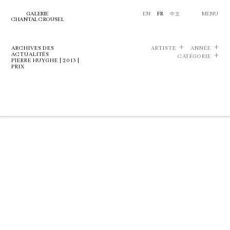
GALERIE
EN
FR
中文
MENU
CHANTAL CROUSEL
ARCHIVES DES
ARTISTE
ANNÉE
ACTUALITÉS
CATÉGORIE
PIERRE HUYGHE | 2013 |
PRIX