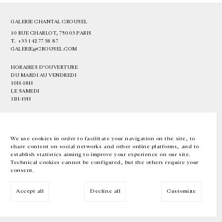
GALERIE CHANTAL CROUSEL
10 RUE CHARLOT, 75003 PARIS
T.
+33 1 42 77 38 87
GALERIE@CROUSEL.COM
HORAIRES D'OUVERTURE
DU MARDI AU VENDREDI
10H-18H
LE SAMEDI
11H-19H
LES ESPACES DE LA GALERIE SERONT FERMÉS À PARTIR DU 23 JUILLET
JUSQU'AU 4 SEPTEMBRE INCLUS
We use cookies in order to facilitate your navigation on the site, to
share content on social networks and other online platforms, and to
Facebook
Instagram
EN
FR
中文
establish statistics aiming to improve your experience on our site.
Technical cookies cannot be configured, but the others require your
consent.
Inscrivez-vous à notre newsletter
Accept all
Decline all
Customize
© Galerie Chantal Crousel 2026
Mentions légales
Cookies