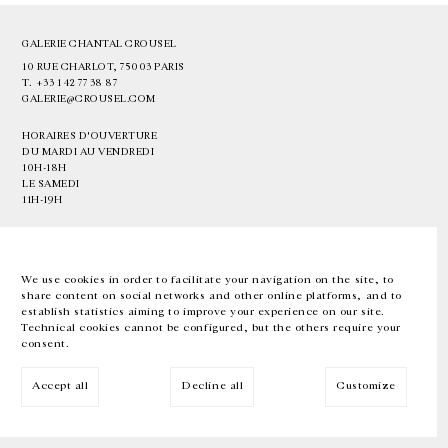
GALERIE CHANTAL CROUSEL
10 RUE CHARLOT, 75003 PARIS
T.
+33 1 42 77 38 87
GALERIE@CROUSEL.COM
HORAIRES D'OUVERTURE
DU MARDI AU VENDREDI
10H-18H
LE SAMEDI
11H-19H
LES ESPACES DE LA GALERIE SERONT FERMÉS À PARTIR DU 23 JUILLET
JUSQU'AU 4 SEPTEMBRE INCLUS
We use cookies in order to facilitate your navigation on the site, to
share content on social networks and other online platforms, and to
Facebook
Instagram
EN
FR
中文
establish statistics aiming to improve your experience on our site.
Technical cookies cannot be configured, but the others require your
consent.
Inscrivez-vous à notre newsletter
Accept all
Decline all
Customize
© Galerie Chantal Crousel 2026
Mentions légales
Cookies