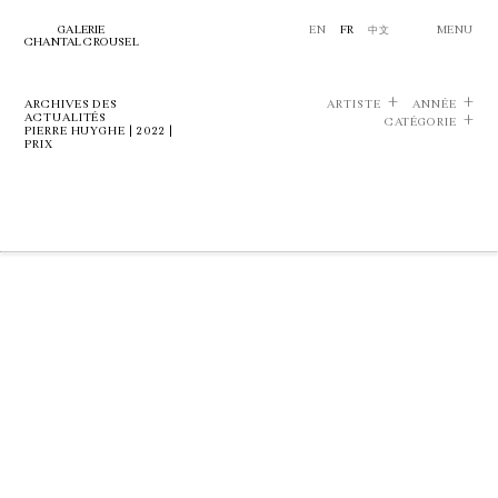
GALERIE
EN
FR
中文
MENU
CHANTAL CROUSEL
ARCHIVES DES
ARTISTE
ANNÉE
ACTUALITÉS
CATÉGORIE
PIERRE HUYGHE | 2022 |
PRIX