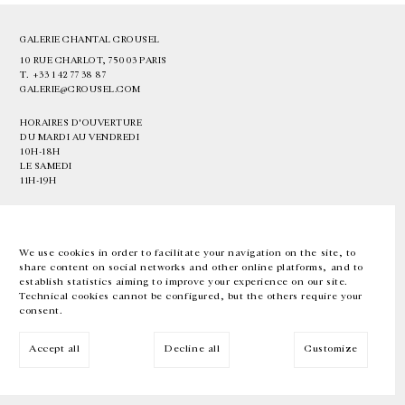
GALERIE CHANTAL CROUSEL
10 RUE CHARLOT, 75003 PARIS
T.
+33 1 42 77 38 87
GALERIE@CROUSEL.COM
HORAIRES D'OUVERTURE
DU MARDI AU VENDREDI
10H-18H
LE SAMEDI
11H-19H
LES ESPACES DE LA GALERIE SERONT FERMÉS À PARTIR DU 23 JUILLET
JUSQU'AU 4 SEPTEMBRE INCLUS
We use cookies in order to facilitate your navigation on the site, to
share content on social networks and other online platforms, and to
Facebook
Instagram
EN
FR
中文
establish statistics aiming to improve your experience on our site.
Technical cookies cannot be configured, but the others require your
consent.
Inscrivez-vous à notre newsletter
Accept all
Decline all
Customize
© Galerie Chantal Crousel 2026
Mentions légales
Cookies