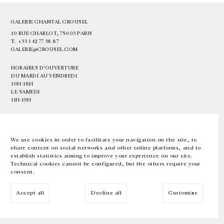
GALERIE CHANTAL CROUSEL
10 RUE CHARLOT, 75003 PARIS
T.
+33 1 42 77 38 87
GALERIE@CROUSEL.COM
HORAIRES D'OUVERTURE
DU MARDI AU VENDREDI
10H-18H
LE SAMEDI
11H-19H
LES ESPACES DE LA GALERIE SERONT FERMÉS À PARTIR DU 23 JUILLET
JUSQU'AU 4 SEPTEMBRE INCLUS
We use cookies in order to facilitate your navigation on the site, to
share content on social networks and other online platforms, and to
Facebook
Instagram
EN
FR
中文
establish statistics aiming to improve your experience on our site.
Technical cookies cannot be configured, but the others require your
consent.
Inscrivez-vous à notre newsletter
Accept all
Decline all
Customize
© Galerie Chantal Crousel 2026
Mentions légales
Cookies