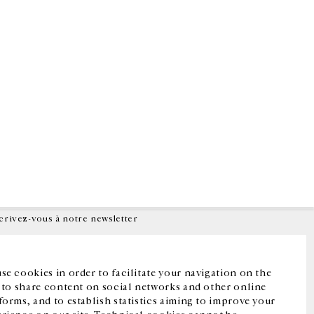
Facebook
Instagram
FR
中文
crivez-vous à notre newsletter
se cookies in order to facilitate your navigation on the
, to share content on social networks and other online
forms, and to establish statistics aiming to improve your