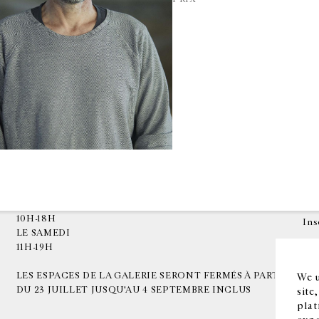
HORAIRES D'OUVERTURE
EN
DU MARDI AU VENDREDI
10H-18H
Ins
LE SAMEDI
11H-19H
LES ESPACES DE LA GALERIE SERONT FERMÉS À PARTIR
We u
DU 23 JUILLET JUSQU'AU 4 SEPTEMBRE INCLUS
site
plat