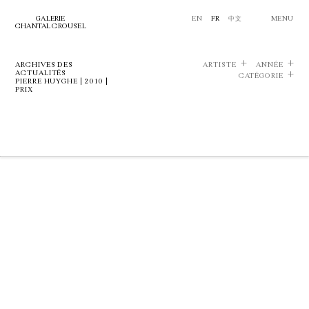
GALERIE
EN
FR
中文
MENU
CHANTAL CROUSEL
ARCHIVES DES
ARTISTE
ANNÉE
ACTUALITÉS
CATÉGORIE
PIERRE HUYGHE | 2010 |
PRIX