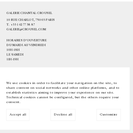
GALERIE CHANTAL CROUSEL
10 RUE CHARLOT, 75003 PARIS
T.
+33 1 42 77 38 87
GALERIE@CROUSEL.COM
HORAIRES D'OUVERTURE
DU MARDI AU VENDREDI
10H-18H
LE SAMEDI
11H-19H
LES ESPACES DE LA GALERIE SERONT FERMÉS À PARTIR DU 23 JUILLET
JUSQU'AU 4 SEPTEMBRE INCLUS
We use cookies in order to facilitate your navigation on the site, to
share content on social networks and other online platforms, and to
Facebook
Instagram
EN
FR
中文
establish statistics aiming to improve your experience on our site.
Technical cookies cannot be configured, but the others require your
consent.
Inscrivez-vous à notre newsletter
Accept all
Decline all
Customize
© Galerie Chantal Crousel 2026
Mentions légales
Cookies