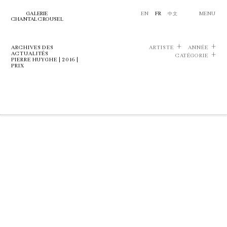
GALERIE
EN
FR
中文
MENU
CHANTAL CROUSEL
ARCHIVES DES
ARTISTE
ANNÉE
ACTUALITÉS
CATÉGORIE
PIERRE HUYGHE | 2016 |
PRIX