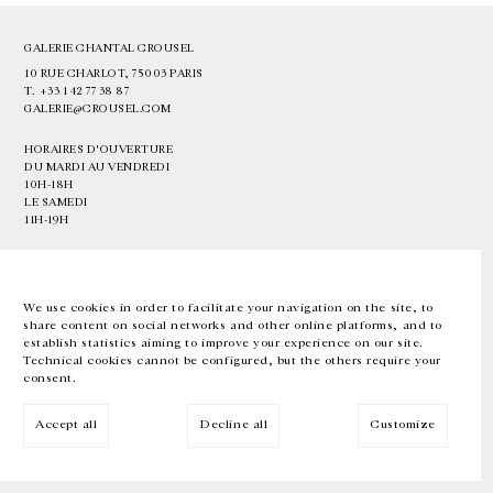
GALERIE CHANTAL CROUSEL
10 RUE CHARLOT, 75003 PARIS
T.
+33 1 42 77 38 87
GALERIE@CROUSEL.COM
HORAIRES D'OUVERTURE
DU MARDI AU VENDREDI
10H-18H
LE SAMEDI
11H-19H
LES ESPACES DE LA GALERIE SERONT FERMÉS À PARTIR DU 23 JUILLET
JUSQU'AU 4 SEPTEMBRE INCLUS
We use cookies in order to facilitate your navigation on the site, to
share content on social networks and other online platforms, and to
Facebook
Instagram
EN
FR
中文
establish statistics aiming to improve your experience on our site.
Technical cookies cannot be configured, but the others require your
consent.
Inscrivez-vous à notre newsletter
Accept all
Decline all
Customize
© Galerie Chantal Crousel 2026
Mentions légales
Cookies