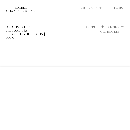
GALERIE
EN
FR
中文
MENU
CHANTAL CROUSEL
ARCHIVES DES
ARTISTE
ANNÉE
ACTUALITÉS
CATÉGORIE
PIERRE HUYGHE | 2015 |
PRIX