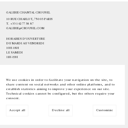
GALERIE CHANTAL CROUSEL
10 RUE CHARLOT, 75003 PARIS
T.
+33 1 42 77 38 87
GALERIE@CROUSEL.COM
HORAIRES D'OUVERTURE
DU MARDI AU VENDREDI
10H-18H
LE SAMEDI
11H-19H
LES ESPACES DE LA GALERIE SERONT FERMÉS À PARTIR DU 23 JUILLET
JUSQU'AU 4 SEPTEMBRE INCLUS
We use cookies in order to facilitate your navigation on the site, to
share content on social networks and other online platforms, and to
Facebook
Instagram
EN
FR
中文
establish statistics aiming to improve your experience on our site.
Technical cookies cannot be configured, but the others require your
consent.
Inscrivez-vous à notre newsletter
Accept all
Decline all
Customize
© Galerie Chantal Crousel 2026
Mentions légales
Cookies