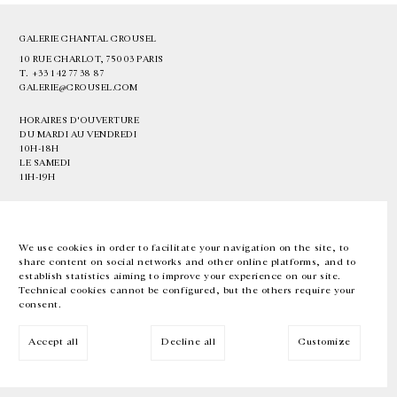
GALERIE CHANTAL CROUSEL
10 RUE CHARLOT, 75003 PARIS
T.
+33 1 42 77 38 87
GALERIE@CROUSEL.COM
HORAIRES D'OUVERTURE
DU MARDI AU VENDREDI
10H-18H
LE SAMEDI
11H-19H
LES ESPACES DE LA GALERIE SERONT FERMÉS À PARTIR DU 23 JUILLET
JUSQU'AU 4 SEPTEMBRE INCLUS
We use cookies in order to facilitate your navigation on the site, to
share content on social networks and other online platforms, and to
Facebook
Instagram
EN
FR
中文
establish statistics aiming to improve your experience on our site.
Technical cookies cannot be configured, but the others require your
consent.
Inscrivez-vous à notre newsletter
Accept all
Decline all
Customize
© Galerie Chantal Crousel 2026
Mentions légales
Cookies