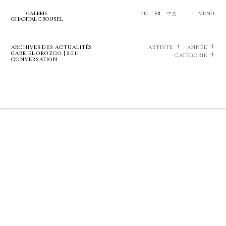
GALERIE
EN
FR
中文
MENU
CHANTAL CROUSEL
ARCHIVES DES ACTUALITÉS
ARTISTE
ANNÉE
GABRIEL OROZCO | 2011 |
CATÉGORIE
CONVERSATION