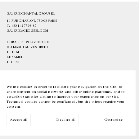
GALERIE CHANTAL CROUSEL
10 RUE CHARLOT, 75003 PARIS
T.
+33 1 42 77 38 87
GALERIE@CROUSEL.COM
HORAIRES D'OUVERTURE
DU MARDI AU VENDREDI
10H-18H
LE SAMEDI
11H-19H
LES ESPACES DE LA GALERIE SERONT FERMÉS À PARTIR DU 23 JUILLET
JUSQU'AU 4 SEPTEMBRE INCLUS
We use cookies in order to facilitate your navigation on the site, to
share content on social networks and other online platforms, and to
Facebook
Instagram
EN
FR
中文
establish statistics aiming to improve your experience on our site.
Technical cookies cannot be configured, but the others require your
consent.
Inscrivez-vous à notre newsletter
Accept all
Decline all
Customize
© Galerie Chantal Crousel 2026
Mentions légales
Cookies