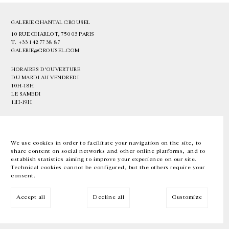
GALERIE CHANTAL CROUSEL
10 RUE CHARLOT, 75003 PARIS
T.
+33 1 42 77 38 87
GALERIE@CROUSEL.COM
HORAIRES D'OUVERTURE
DU MARDI AU VENDREDI
10H-18H
LE SAMEDI
11H-19H
LES ESPACES DE LA GALERIE SERONT FERMÉS À PARTIR DU 23 JUILLET
JUSQU'AU 4 SEPTEMBRE INCLUS
We use cookies in order to facilitate your navigation on the site, to
share content on social networks and other online platforms, and to
Facebook
Instagram
EN
FR
中文
establish statistics aiming to improve your experience on our site.
Technical cookies cannot be configured, but the others require your
consent.
Inscrivez-vous à notre newsletter
Accept all
Decline all
Customize
© Galerie Chantal Crousel 2026
Mentions légales
Cookies