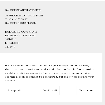
GALERIE CHANTAL CROUSEL
10 RUE CHARLOT, 75003 PARIS
T.
+33 1 42 77 38 87
GALERIE@CROUSEL.COM
HORAIRES D'OUVERTURE
DU MARDI AU VENDREDI
10H-18H
LE SAMEDI
11H-19H
LES ESPACES DE LA GALERIE SERONT FERMÉS À PARTIR DU 23 JUILLET
JUSQU'AU 4 SEPTEMBRE INCLUS
We use cookies in order to facilitate your navigation on the site, to
share content on social networks and other online platforms, and to
Facebook
Instagram
EN
FR
中文
establish statistics aiming to improve your experience on our site.
Technical cookies cannot be configured, but the others require your
consent.
Inscrivez-vous à notre newsletter
Accept all
Decline all
Customize
© Galerie Chantal Crousel 2026
Mentions légales
Cookies