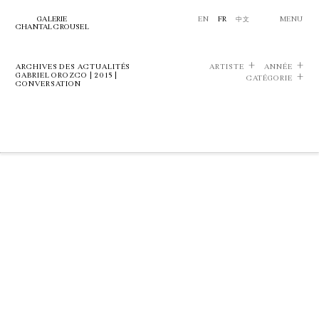
GALERIE
EN
FR
中文
MENU
CHANTAL CROUSEL
ARCHIVES DES ACTUALITÉS
ARTISTE
ANNÉE
GABRIEL OROZCO | 2015 |
CATÉGORIE
CONVERSATION