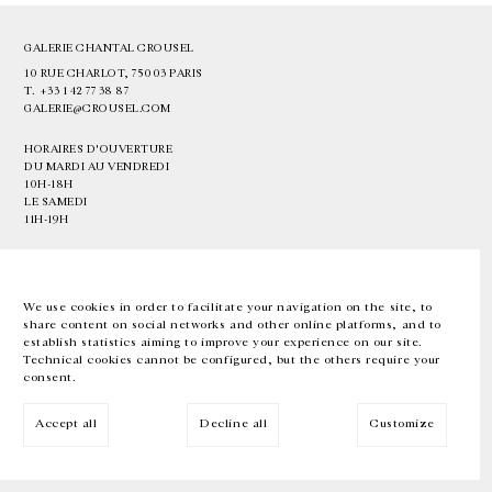
GALERIE CHANTAL CROUSEL
10 RUE CHARLOT, 75003 PARIS
T.
+33 1 42 77 38 87
GALERIE@CROUSEL.COM
HORAIRES D'OUVERTURE
DU MARDI AU VENDREDI
10H-18H
LE SAMEDI
11H-19H
LES ESPACES DE LA GALERIE SERONT FERMÉS À PARTIR DU 23 JUILLET
JUSQU'AU 4 SEPTEMBRE INCLUS
We use cookies in order to facilitate your navigation on the site, to
share content on social networks and other online platforms, and to
Facebook
Instagram
EN
FR
中文
establish statistics aiming to improve your experience on our site.
Technical cookies cannot be configured, but the others require your
consent.
Inscrivez-vous à notre newsletter
Accept all
Decline all
Customize
© Galerie Chantal Crousel 2026
Mentions légales
Cookies