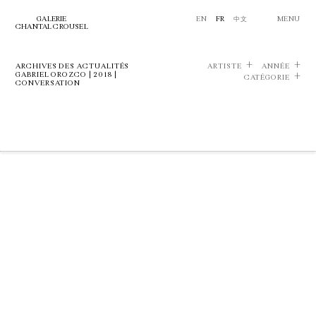
GALERIE
EN
FR
中文
MENU
CHANTAL CROUSEL
ARCHIVES DES ACTUALITÉS
ARTISTE
ANNÉE
GABRIEL OROZCO | 2018 |
CATÉGORIE
CONVERSATION