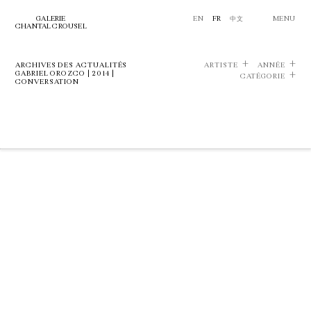
GALERIE
EN
FR
中文
MENU
CHANTAL CROUSEL
ARCHIVES DES ACTUALITÉS
ARTISTE
ANNÉE
GABRIEL OROZCO | 2014 |
CATÉGORIE
CONVERSATION