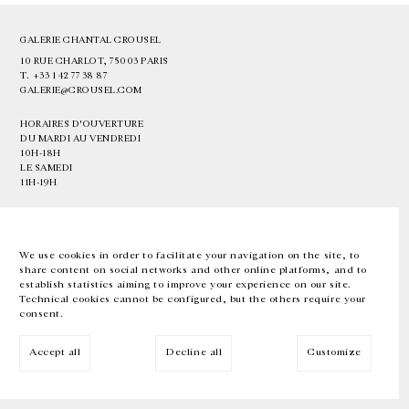
GALERIE CHANTAL CROUSEL
10 RUE CHARLOT, 75003 PARIS
T.
+33 1 42 77 38 87
GALERIE@CROUSEL.COM
HORAIRES D'OUVERTURE
DU MARDI AU VENDREDI
10H-18H
LE SAMEDI
11H-19H
LES ESPACES DE LA GALERIE SERONT FERMÉS À PARTIR DU 23 JUILLET
JUSQU'AU 4 SEPTEMBRE INCLUS
We use cookies in order to facilitate your navigation on the site, to
share content on social networks and other online platforms, and to
Facebook
Instagram
EN
FR
中文
establish statistics aiming to improve your experience on our site.
Technical cookies cannot be configured, but the others require your
consent.
Inscrivez-vous à notre newsletter
Accept all
Decline all
Customize
© Galerie Chantal Crousel 2026
Mentions légales
Cookies