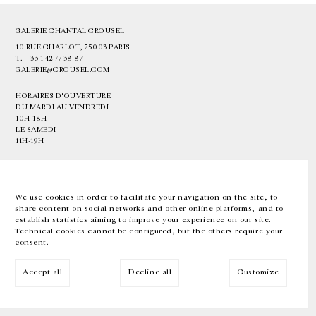
GALERIE CHANTAL CROUSEL
10 RUE CHARLOT, 75003 PARIS
T.
+33 1 42 77 38 87
GALERIE@CROUSEL.COM
HORAIRES D'OUVERTURE
DU MARDI AU VENDREDI
10H-18H
LE SAMEDI
11H-19H
LES ESPACES DE LA GALERIE SERONT FERMÉS À PARTIR DU 23 JUILLET
JUSQU'AU 4 SEPTEMBRE INCLUS
We use cookies in order to facilitate your navigation on the site, to
share content on social networks and other online platforms, and to
Facebook
Instagram
EN
FR
中文
establish statistics aiming to improve your experience on our site.
Technical cookies cannot be configured, but the others require your
consent.
Inscrivez-vous à notre newsletter
Accept all
Decline all
Customize
© Galerie Chantal Crousel 2026
Mentions légales
Cookies