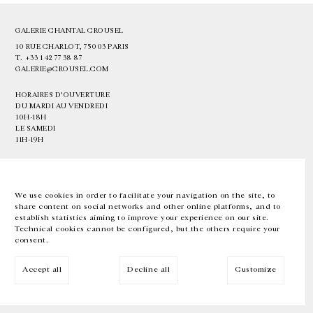
GALERIE CHANTAL CROUSEL
10 RUE CHARLOT, 75003 PARIS
T.
+33 1 42 77 38 87
GALERIE@CROUSEL.COM
HORAIRES D'OUVERTURE
DU MARDI AU VENDREDI
10H-18H
LE SAMEDI
11H-19H
LES ESPACES DE LA GALERIE SERONT FERMÉS À PARTIR DU 23 JUILLET
JUSQU'AU 4 SEPTEMBRE INCLUS
We use cookies in order to facilitate your navigation on the site, to
share content on social networks and other online platforms, and to
Facebook
Instagram
EN
FR
中文
establish statistics aiming to improve your experience on our site.
Technical cookies cannot be configured, but the others require your
consent.
Inscrivez-vous à notre newsletter
Accept all
Decline all
Customize
© Galerie Chantal Crousel 2026
Mentions légales
Cookies