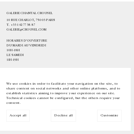
GALERIE CHANTAL CROUSEL
10 RUE CHARLOT, 75003 PARIS
T.
+33 1 42 77 38 87
GALERIE@CROUSEL.COM
HORAIRES D'OUVERTURE
DU MARDI AU VENDREDI
10H-18H
LE SAMEDI
11H-19H
LES ESPACES DE LA GALERIE SERONT FERMÉS À PARTIR DU 23 JUILLET
JUSQU'AU 4 SEPTEMBRE INCLUS
We use cookies in order to facilitate your navigation on the site, to
share content on social networks and other online platforms, and to
Facebook
Instagram
EN
FR
中文
establish statistics aiming to improve your experience on our site.
Technical cookies cannot be configured, but the others require your
consent.
Inscrivez-vous à notre newsletter
Accept all
Decline all
Customize
© Galerie Chantal Crousel 2026
Mentions légales
Cookies