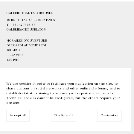
GALERIE CHANTAL CROUSEL
10 RUE CHARLOT, 75003 PARIS
T.
+33 1 42 77 38 87
GALERIE@CROUSEL.COM
HORAIRES D'OUVERTURE
DU MARDI AU VENDREDI
10H-18H
LE SAMEDI
11H-19H
LES ESPACES DE LA GALERIE SERONT FERMÉS À PARTIR DU 23 JUILLET
JUSQU'AU 4 SEPTEMBRE INCLUS
We use cookies in order to facilitate your navigation on the site, to
share content on social networks and other online platforms, and to
Facebook
Instagram
EN
FR
中文
establish statistics aiming to improve your experience on our site.
Technical cookies cannot be configured, but the others require your
consent.
Inscrivez-vous à notre newsletter
Accept all
Decline all
Customize
© Galerie Chantal Crousel 2026
Mentions légales
Cookies