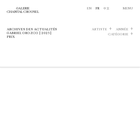
GALERIE
EN
FR
中文
MENU
CHANTAL CROUSEL
ARCHIVES DES ACTUALITÉS
ARTISTE
ANNÉE
GABRIEL OROZCO | 2023 |
CATÉGORIE
PRIX