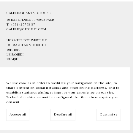
GALERIE CHANTAL CROUSEL
10 RUE CHARLOT, 75003 PARIS
T.
+33 1 42 77 38 87
GALERIE@CROUSEL.COM
HORAIRES D'OUVERTURE
DU MARDI AU VENDREDI
10H-18H
LE SAMEDI
11H-19H
LES ESPACES DE LA GALERIE SERONT FERMÉS À PARTIR DU 23 JUILLET
JUSQU'AU 4 SEPTEMBRE INCLUS
We use cookies in order to facilitate your navigation on the site, to
share content on social networks and other online platforms, and to
Facebook
Instagram
EN
FR
中文
establish statistics aiming to improve your experience on our site.
Technical cookies cannot be configured, but the others require your
consent.
Inscrivez-vous à notre newsletter
Accept all
Decline all
Customize
© Galerie Chantal Crousel 2026
Mentions légales
Cookies