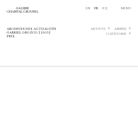
GALERIE
EN
FR
中文
MENU
CHANTAL CROUSEL
ARCHIVES DES ACTUALITÉS
ARTISTE
ANNÉE
GABRIEL OROZCO | 2013 |
CATÉGORIE
PRIX