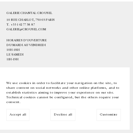
GALERIE CHANTAL CROUSEL
10 RUE CHARLOT, 75003 PARIS
T.
+33 1 42 77 38 87
GALERIE@CROUSEL.COM
HORAIRES D'OUVERTURE
DU MARDI AU VENDREDI
10H-18H
LE SAMEDI
11H-19H
LES ESPACES DE LA GALERIE SERONT FERMÉS À PARTIR DU 23 JUILLET
JUSQU'AU 4 SEPTEMBRE INCLUS
We use cookies in order to facilitate your navigation on the site, to
share content on social networks and other online platforms, and to
Facebook
Instagram
EN
FR
中文
establish statistics aiming to improve your experience on our site.
Technical cookies cannot be configured, but the others require your
consent.
Inscrivez-vous à notre newsletter
Accept all
Decline all
Customize
© Galerie Chantal Crousel 2026
Mentions légales
Cookies